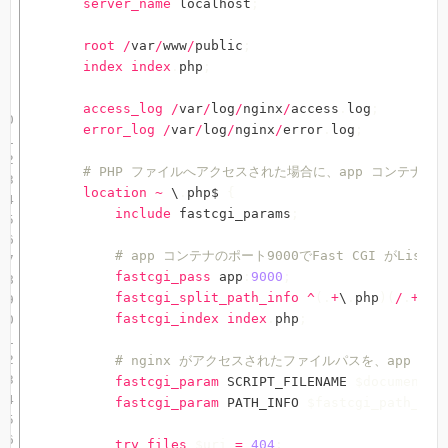
server_name
 localhost
;
root
/
var
/
www
/
public
;
index
index
.
php
;
access_log
/
var
/
log
/
nginx
/
access
.
log
;
error_log
/
var
/
log
/
nginx
/
error
.
log
;
# PHP ファイルへアクセスされた場合に、app コンテナのf
location
~
 \
.
php$ 
{
include
 fastcgi_params
;
# app コンテナのポート9000でFast CGI がLi
fastcgi_pass
 app
:
9000
;
fastcgi_split_path_info
^
(
.
+
\
.
php
)
(
/
.
+
)
$
;
fastcgi_index
index
.
php
;
# nginx がアクセスされたファイルパスを、app 
fastcgi_param
 SCRIPT_FILENAME 
$document_r
fastcgi_param
 PATH_INFO 
$fastcgi_path_inf
try_files
$uri
=
404
;