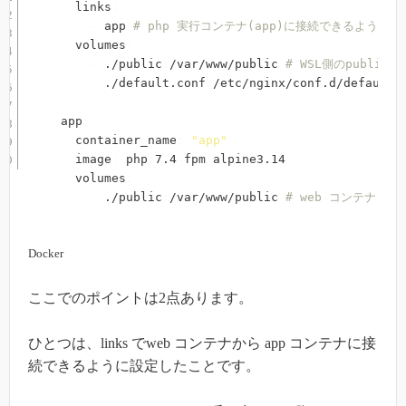
    links
:
-
 app 
# php 実行コンテナ(app)に接続できるようにし
    volumes
:
-
 ./public
:
/var/www/public 
# WSL側のpubli
-
 ./default.conf
:
/etc/nginx/conf.d/default.
  app
:
    container_name
:
"app"
    image
:
 php
:
7.4
-
fpm
-
alpine3.14

    volumes
:
-
 ./public
:
/var/www/public 
# web コンテナと
Docker
ここでのポイントは2点あります。
ひとつは、links でweb コンテナから app コンテナに接
続できるように設定したことです。