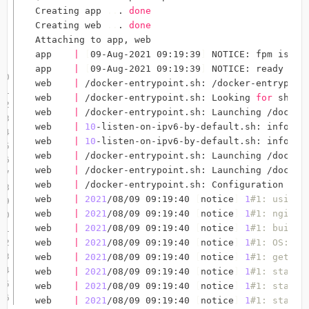
Creating app 
..
. 
done
Creating web 
..
. 
done
Attaching to app, web

app    
|
[
09-Aug-2021 09:19:39
]
 NOTICE: fpm is ru
app    
|
[
09-Aug-2021 09:19:39
]
 NOTICE: ready to h
web    
|
 /docker-entrypoint.sh: /docker-entrypoint
web    
|
 /docker-entrypoint.sh: Looking 
for
 shell
web    
|
 /docker-entrypoint.sh: Launching /docker-
web    
|
10
-listen-on-ipv6-by-default.sh: info: Ge
web    
|
10
-listen-on-ipv6-by-default.sh: info: /e
web    
|
 /docker-entrypoint.sh: Launching /docker-
web    
|
 /docker-entrypoint.sh: Launching /docker-
web    
|
 /docker-entrypoint.sh: Configuration com
web    
|
2021
/08/09 09:19:40 
[
notice
]
1
#1: using 
web    
|
2021
/08/09 09:19:40 
[
notice
]
1
#1: nginx/
web    
|
2021
/08/09 09:19:40 
[
notice
]
1
#1: built 
web    
|
2021
/08/09 09:19:40 
[
notice
]
1
#1: OS: Li
web    
|
2021
/08/09 09:19:40 
[
notice
]
1
#1: getrli
web    
|
2021
/08/09 09:19:40 
[
notice
]
1
#1: start 
web    
|
2021
/08/09 09:19:40 
[
notice
]
1
#1: start 
web    
|
2021
/08/09 09:19:40 
[
notice
]
1
#1: start 