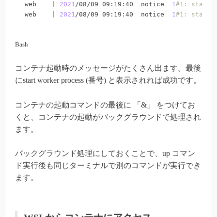
web    
|
2021
/08/09 09:19:40 
[
notice
]
1
#1: start 
web    
|
2021
/08/09 09:19:40 
[
notice
]
1
#1: start 
Bash
コンテナ起動時のメッセージがたくさん出ます。最後
にstart worker process (番号) と表示されれば成功です。
コンテナの起動コマンドの最後に 「&」 をつけてお
くと、コンテナの起動がバックグラウンドで処理され
ます。
バックグラウンド処理にしておくことで、up コマン
ド実行後も同じターミナルで別のコマンドが実行でき
ます。