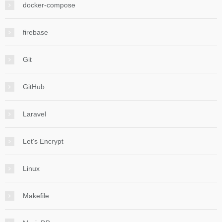
docker-compose
firebase
Git
GitHub
Laravel
Let's Encrypt
Linux
Makefile