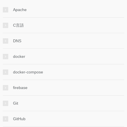
Apache
C言語
DNS
docker
docker-compose
firebase
Git
GitHub