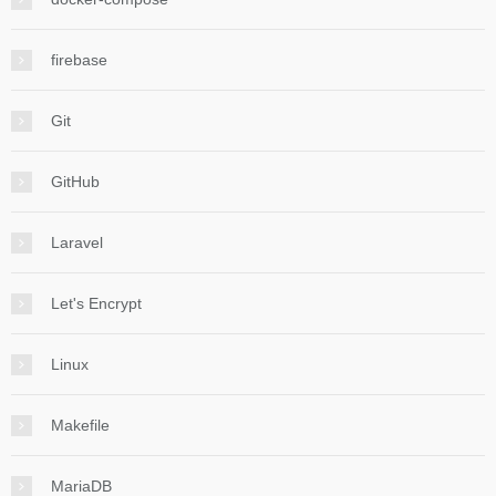
firebase
Git
GitHub
Laravel
Let's Encrypt
Linux
Makefile
MariaDB