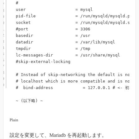
#

user                    = mysql

pid-file                = /run/mysqld/mysqld.pid

socket                  = /run/mysqld/mysqld.sock

#port                   = 3306

basedir                 = /usr

datadir                 = /var/lib/mysql

tmpdir                  = /tmp

lc-messages-dir         = /usr/share/mysql

#skip-external-locking

# Instead of skip-networking the default is now to
# localhost which is more compatible and is not le
#  bind-address            = 127.0.0.1 # <
~ (以下略) ~
Plain
設定を変更して、Mariadb を再起動します。