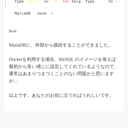
Type 
'help;'
 or 
'\h'
for
 help. Type 
'
\c
'
 to 
clear
MariaDB 
[
(
none
)
]
>
Bash
MariaDBに、外部から接続することができました。
Dockerを利用する場合、MySQL のイメージを使えば
最初から良い感じに設定してくれているようなので、
通常はあまりつまづくことのない問題かと思います
が…
以上です。あなたのお役に立てればうれしいです。