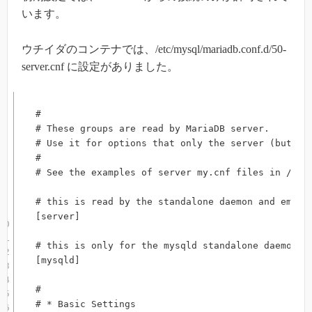
います。
ウチイダのコンテナでは、/etc/mysql/mariadb.conf.d/50-
server.cnf に設定がありました。
#

# These groups are read by MariaDB server.

# Use it for options that only the server (but not
#

# See the examples of server my.cnf files in /usr/
# this is read by the standalone daemon and embedd
[server]

# this is only for the mysqld standalone daemon

[mysqld]

#

# * Basic Settings
