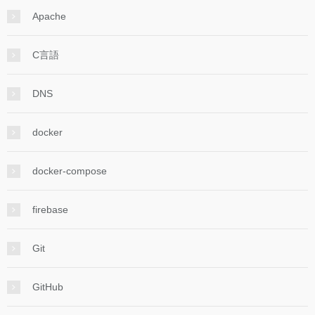
Apache
C言語
DNS
docker
docker-compose
firebase
Git
GitHub