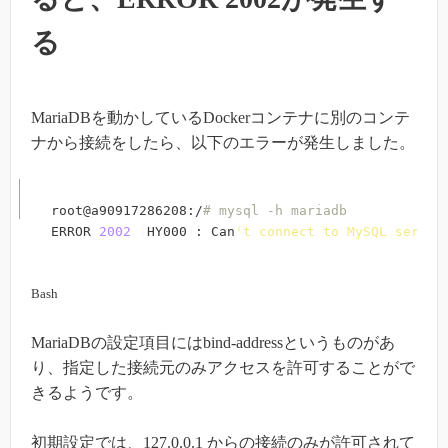
る
MariaDBを動かしているDockerコンテナに別のコンテ
ナから接続をしたら、以下のエラーが発生しました。
root@a90917286208:/
# mysql -h mariadb            
ERROR 
2002
(
HY000
)
: Can
't connect to MySQL server
Bash
MariaDBの設定項目にはbind-addressというものがあ
り、指定した接続元のみアクセスを許可することがで
きるようです。
初期設定では、127.0.0.1 からの接続のみが許可されて