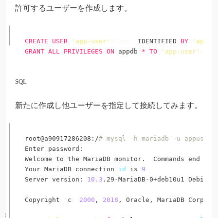
許可するユーザーを作成します。
CREATE
USER
'app-user'
@'app'
 IDENTIFIED 
BY
'app-u
GRANT
ALL
PRIVILEGES
ON
 appdb
.
*
TO
'app-user'
@'ap
SQL
新たに作成し他ユーザーを指定して接続してみます。
root@a90917286208:/
# mysql -h mariadb -u appuser 
Enter password: 

Welcome to the MariaDB monitor.  Commands end wit
Your MariaDB connection 
id
 is 
9
Server version: 
10.3
.29-MariaDB-0+deb10u1 Debian 
Copyright 
(
c
)
2000
, 
2018
, Oracle, MariaDB Corporat