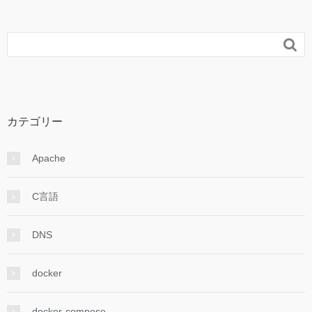

カテゴリー
Apache
C言語
DNS
docker
docker-compose