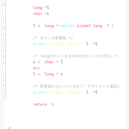
long
*
l
;
char
*
c
;
	l 
=
(
long
*
)
malloc
(
sizeof
(
long
)
*
2
)
;
/* ポインタ変更前 */
printf
(
"l(%p): %ld\n"
,
 l
,
*
l
)
;
/* longのポインタをcharのポインタに代入して、1
	c 
=
(
char
*
)
l
;
	c
++
;
	l 
=
(
long
*
)
c
;
/* 変更前から1バイトずれて、アライメント違反になっ
printf
(
"l(%p): %ld\n"
,
 l
,
*
l
)
;
return
(
0
)
;
}
C