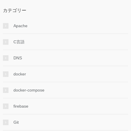
カテゴリー
Apache
C言語
DNS
docker
docker-compose
firebase
Git