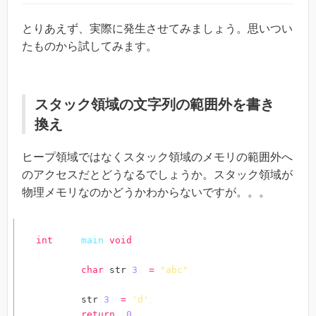
とりあえず、実際に発生させてみましょう。思いつい
たものから試してみます。
スタック領域の文字列の範囲外を書き
換え
ヒープ領域ではなくスタック領域のメモリの範囲外へ
のアクセスだとどうなるでしょうか。スタック領域が
物理メモリなのかどうかわからないですが。。。
int
main
(
void
)
{
char
 str
[
3
]
=
"abc"
;
	str
[
3
]
=
'd'
;
return
(
0
)
;