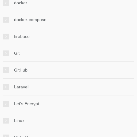
docker
docker-compose
firebase
Git
GitHub
Laravel
Let's Encrypt
Linux