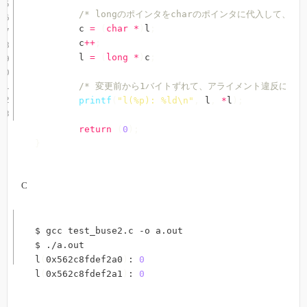
/* longのポインタをcharのポインタに代入して、1
	c 
=
(
char
*
)
l
;
	c
++
;
	l 
=
(
long
*
)
c
;
/* 変更前から1バイトずれて、アライメント違反になっ
printf
(
"l(%p): %ld\n"
,
 l
,
*
l
)
;
return
(
0
)
;
}
C
$ gcc test_buse2.c -o a.out

$ ./a.out

l
(
0x562c8fdef2a0
)
: 
0
l
(
0x562c8fdef2a1
)
: 
0