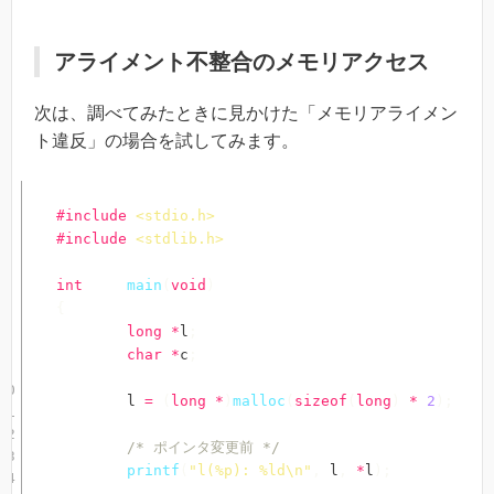
アライメント不整合のメモリアクセス
次は、調べてみたときに見かけた「メモリアライメン
ト違反」の場合を試してみます。
#
include
<stdio.h>
#
include
<stdlib.h>
int
main
(
void
)
{
long
*
l
;
char
*
c
;
	l 
=
(
long
*
)
malloc
(
sizeof
(
long
)
*
2
)
;
/* ポインタ変更前 */
printf
(
"l(%p): %ld\n"
,
 l
,
*
l
)
;