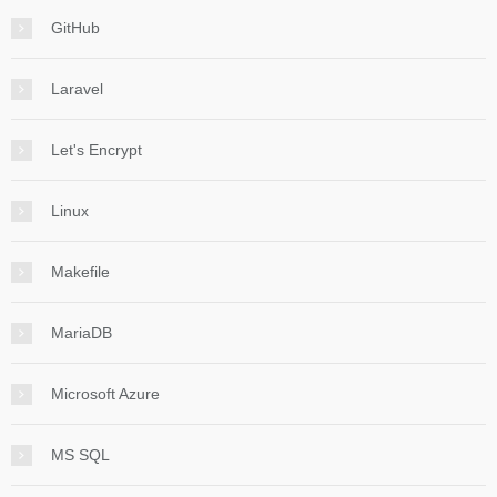
GitHub
Laravel
Let's Encrypt
Linux
Makefile
MariaDB
Microsoft Azure
MS SQL