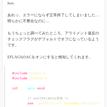
Bash
あれっ、エラーにならず正常終了してしまいました…
明らかに不整合なのに…
もうちょっと調べてみたところ、アライメント違反の
チェックフラグがデフォルトでオフになっているよう
です。
EFLAGSのACをオンにすると検知してくれます。
#
include
<stdio.h>
#
include
<stdlib.h>
int
main
(
void
)
{
/* asmでEFLAGSを変更 */
asm
(
"pushf\n\torl $0x40000,(%rsp)\n\tpop