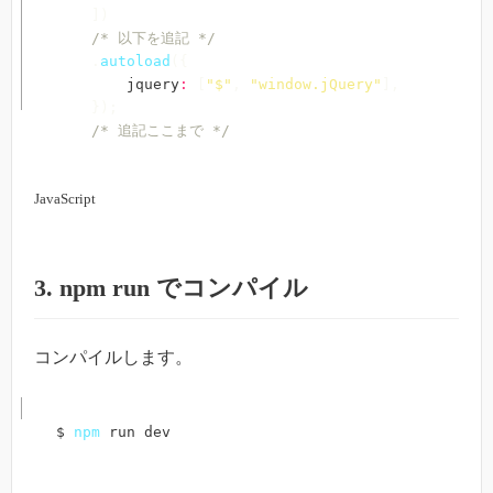
]
)
/* 以下を追記 */
.
autoload
(
{
        jquery
:
[
"$"
,
"window.jQuery"
]
,
}
)
;
/* 追記ここまで */
JavaScript
3. npm run でコンパイル
コンパイルします。
$ 
npm
 run dev