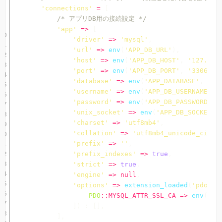
'connections'
=
[
/* アプリDB用の接続設定 */
'app'
=>
[
'driver'
=>
'mysql'
,
'url'
=>
env
(
'APP_DB_URL'
)
,
'host'
=>
env
(
'APP_DB_HOST'
,
'127.0.0
'port'
=>
env
(
'APP_DB_PORT'
,
'3306'
)
,
'database'
=>
env
(
'APP_DATABASE'
,
''
)
'username'
=>
env
(
'APP_DB_USERNAME'
,
'password'
=>
env
(
'APP_DB_PASSWORD'
,
'unix_socket'
=>
env
(
'APP_DB_SOCKET'
,
'charset'
=>
'utf8mb4'
,
'collation'
=>
'utf8mb4_unicode_ci'
,
'prefix'
=>
''
,
'prefix_indexes'
=>
true
,
'strict'
=>
true
,
'engine'
=>
null
,
'options'
=>
extension_loaded
(
'pdo_my
PDO
::
MYSQL_ATTR_SSL_CA
=>
env
(
'MY
]
)
:
[
]
,
]
,