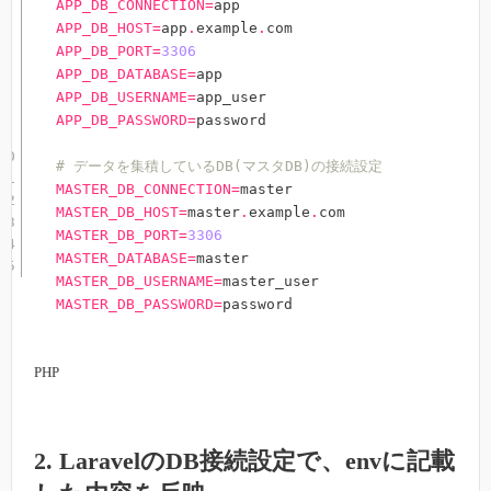
APP_DB_CONNECTION
=
APP_DB_HOST
=
app
.
example
.
APP_DB_PORT
=
3306
APP_DB_DATABASE
=
APP_DB_USERNAME
=
APP_DB_PASSWORD
=
password

# データを集積しているDB(マスタDB)の接続設定
MASTER_DB_CONNECTION
=
MASTER_DB_HOST
=
master
.
example
.
MASTER_DB_PORT
=
3306
MASTER_DATABASE
=
MASTER_DB_USERNAME
=
MASTER_DB_PASSWORD
=
password
PHP
2. LaravelのDB接続設定で、envに記載