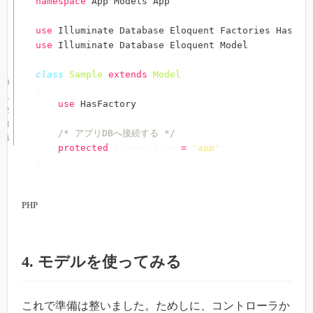
namespace
App
\
Models
\
App
;
use
Illuminate
\
Database
\
Eloquent
\
Factories
\
HasFac
use
Illuminate
\
Database
\
Eloquent
\
Model
;
class
Sample
extends
Model
{
use
HasFactory
;
/* アプリDBへ接続する */
protected
$connection
=
'app'
;
}
PHP
4. モデルを使ってみる
これで準備は整いました。ためしに、コントローラか