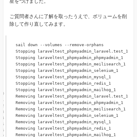
星をつけました。
ご質問者さんに了解を取ったうえで、ボリュームを削
除して作り直してみます。
sail down --volumes --remove-orphans

Stopping laraveltest_phpmyadmin_laravel.test_1 
..
Stopping laraveltest_phpmyadmin_phpmyadmin_1   
..
Stopping laraveltest_phpmyadmin_meilisearch_1  
..
Stopping laraveltest_phpmyadmin_selenium_1     
..
Stopping laraveltest_phpmyadmin_mysql_1        
..
Stopping laraveltest_phpmyadmin_redis_1        
..
Stopping laraveltest_phpmyadmin_mailhog_1      
..
Removing laraveltest_phpmyadmin_laravel.test_1 
..
Removing laraveltest_phpmyadmin_phpmyadmin_1   
..
Removing laraveltest_phpmyadmin_meilisearch_1  
..
Removing laraveltest_phpmyadmin_selenium_1     
..
Removing laraveltest_phpmyadmin_mysql_1        
..
Removing laraveltest_phpmyadmin_redis_1        
..
Removing laraveltest_phpmyadmin_mailhog_1      
..