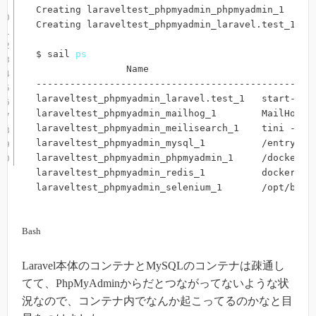
Creating laraveltest_phpmyadmin_phpmyadmin_1   
..
Creating laraveltest_phpmyadmin_laravel.test_1 
..
$ sail 
ps
                Name                              
-------------------------------------------------
laraveltest_phpmyadmin_laravel.test_1   start-con
laraveltest_phpmyadmin_mailhog_1        MailHog  
laraveltest_phpmyadmin_meilisearch_1    tini -- /
laraveltest_phpmyadmin_mysql_1          /entrypoi
laraveltest_phpmyadmin_phpmyadmin_1     /docker-e
laraveltest_phpmyadmin_redis_1          docker-en
laraveltest_phpmyadmin_selenium_1       /opt/bin/
Bash
Laravel本体のコンテナとMySQLのコンテナは疎通し
てて、PhpMyAdminからだとつながってないような状
況なので、コンテナ内でなんか起こってるのかなと目