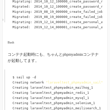
Migrating: 2014_10_12_100000_create_password_reset
Migrated:  2014_10_12_100000_create_password_rese
Migrating: 2019_08_19_000000_create_failed_jobs_ta
Migrated:  2019_08_19_000000_create_failed_jobs_t
Migrating: 2019_12_14_000001_create_personal_acces
Migrated:  2019_12_14_000001_create_personal_acce
Bash
コンテナ起動時にも、ちゃんとphpmyadminコンテナ
が起動してます。
$ sail up -d

Creating network 
"laraveltest_phpmyadmin_sail"
 wi
Creating laraveltest_phpmyadmin_mailhog_1     
..
.
Creating laraveltest_phpmyadmin_redis_1       
..
.
Creating laraveltest_phpmyadmin_mysql_1       
..
.
Creating laraveltest_phpmyadmin_selenium_1    
..
.
Creating laraveltest_phpmyadmin_meilisearch_1 
..
.