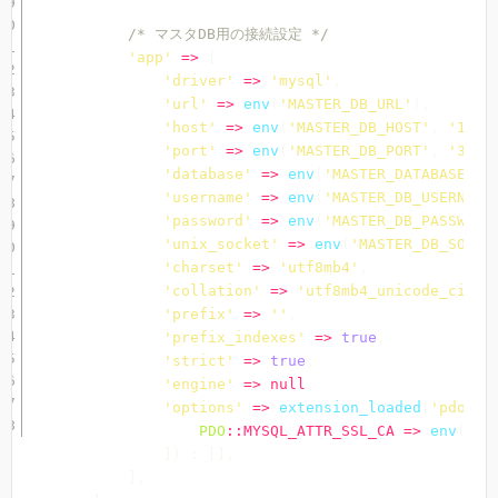
/* マスタDB用の接続設定 */
'app'
=>
[
'driver'
=>
'mysql'
,
'url'
=>
env
(
'MASTER_DB_URL'
)
,
'host'
=>
env
(
'MASTER_DB_HOST'
,
'127.
'port'
=>
env
(
'MASTER_DB_PORT'
,
'3306
'database'
=>
env
(
'MASTER_DATABASE'
,
'username'
=>
env
(
'MASTER_DB_USERNAME
'password'
=>
env
(
'MASTER_DB_PASSWORD
'unix_socket'
=>
env
(
'MASTER_DB_SOCKE
'charset'
=>
'utf8mb4'
,
'collation'
=>
'utf8mb4_unicode_ci'
,
'prefix'
=>
''
,
'prefix_indexes'
=>
true
,
'strict'
=>
true
,
'engine'
=>
null
,
'options'
=>
extension_loaded
(
'pdo_my
PDO
::
MYSQL_ATTR_SSL_CA
=>
env
(
'MY
]
)
:
[
]
,
]
,