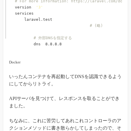
# For more information: https://laravel.com/docs/
version
:
'3'
services
:
    laravel.test
:
# (略)
# 外部DNSを指定する
        dns
:
 8.8.8.8
Docker
いったんコンテナを再起動してDNSを認識できるよう
にしてからリトライ。
APIサーバを見つけて、レスポンスを取ることができ
ました。
ちなみに、これに苦労してあれこれコントローラのア
クションメソッドに書き散らかしてしまったので、そ