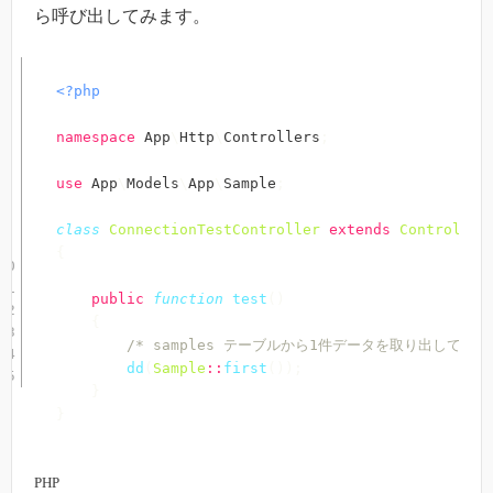
ら呼び出してみます。
<?php
namespace
App
\
Http
\
Controllers
;
use
App
\
Models
\
App
\
Sample
;
class
ConnectionTestController
extends
Controller
{
public
function
test
(
)
{
/* samples テーブルから1件データを取り出してみる 
dd
(
Sample
::
first
(
)
)
;
}
}
PHP