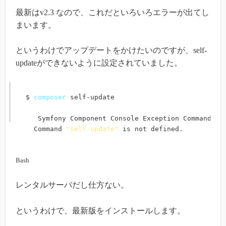
最新はv2.3 なので、これだといろいろエラーが出てし
まいます。
というわけでアップデートをかけたいのですが、self-
updateができないように設定されていました。
$ 
composer
 self-update

[
Symfony
\
Component
\
Console
\
Exception
\
CommandNot
  Command 
"self-update"
 is not defined.
Bash
レンタルサーバだし仕方ない。
というわけで、最新版をインストールします。