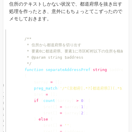
住所のテキストしかない状況で、都道府県を抜き出す
処理を作ったとき、意外にもちょっとてこずったので
メモしておきます。
/**

     * 住所から都道府県を切り出す

     * 要素0に都道府県、要素1に市区町村以下の住所を格納した
     * @param string $address

     */
function
separateAddressPref
(
string
$address
)
{
$array
=
[
]
;
preg_match
(
'/^(京都府|.*?[都道府県])(.*$)/u'
$ret
=
[
]
;
if
(
count
(
$array
)
>
0
)
{
$ret
[
]
=
$array
[
1
]
;
$ret
[
]
=
$array
[
2
]
;
}
else
{
$ret
[
]
=
''
;
$ret
[
]
=
$address
;