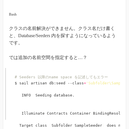
Bash
クラスの名前解決ができません。クラス名だけ書く
と、Database/Seeders 内を探すようになっているよう
です。
では追加の名前空間を指定すると…？
# Seeders 以降のname space を記述してもエラー
$ sail artisan db:seed --class
=
'Subfolder\SampleS
   INFO  Seeding database.  

   Illuminate
\
Contracts
\
Container
\
BindingResolutio
  Target class 
[
Subfolder
\
SampleSeeder
]
 does not 