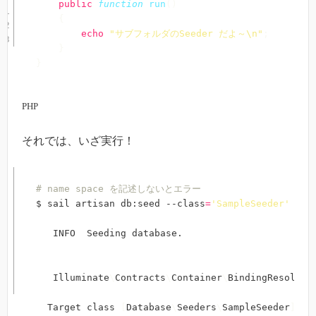
public
function
run
(
)
{
echo
"サブフォルダのSeeder だよ～\n"
;
}
}
PHP
それでは、いざ実行！
# name space を記述しないとエラー
$ sail artisan db:seed --class
=
'SampleSeeder'
   INFO  Seeding database.  

   Illuminate
\
Contracts
\
Container
\
BindingResolutio
  Target class 
[
Database
\
Seeders
\
SampleSeeder
]
 do