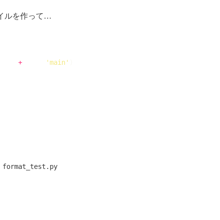
イルを作って…
+
'main'
)
 format_test.py 
