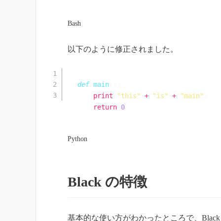
Bash
以下のように修正されました。
def
main
(
)
:
print
(
"this"
+
"is"
+
"main"
)
return
0
Python
Black の特徴
基本的な使い方がわかったところで、Blac