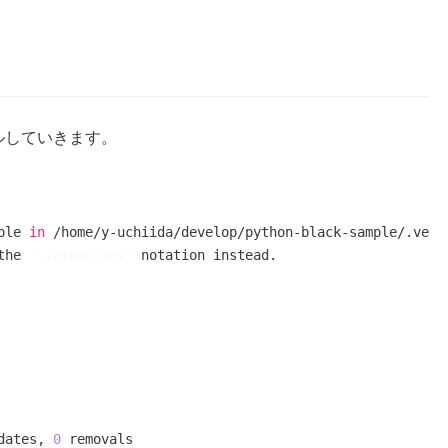
ールしていきます。
ple 
in
 /home/y-uchiida/develop/python-black-sample/.venv

the 
`
--group dev
`
 notation instead.

dates, 
0
 removals
