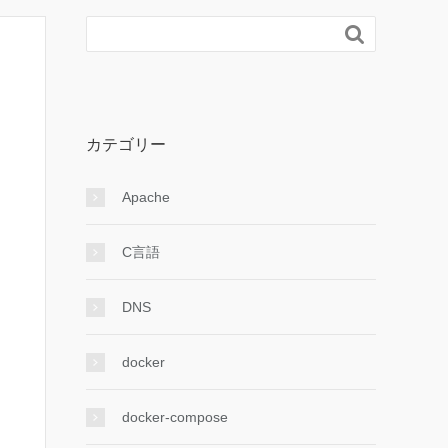

カテゴリー
Apache
C言語
DNS
docker
docker-compose