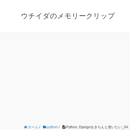
ウチイダのメモリークリップ
ホーム
/
python
/
Python, Djangoをきちんと使いたい_0