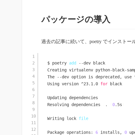
パッケージの導入
過去の記事に続いて、poetry でインスト
$ poetry 
add
 --dev black

Creating virtualenv python-black-sam
The --dev option is deprecated, use 
Using version ^23.1.0 
for
 black

Updating dependencies

Resolving dependencies
..
. 
(
0
.5s
)
Writing lock 
file
Package operations: 
6
 installs, 
0
 up