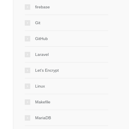
firebase
Git
GitHub
Laravel
Let's Encrypt
Linux
Makefile
MariaDB