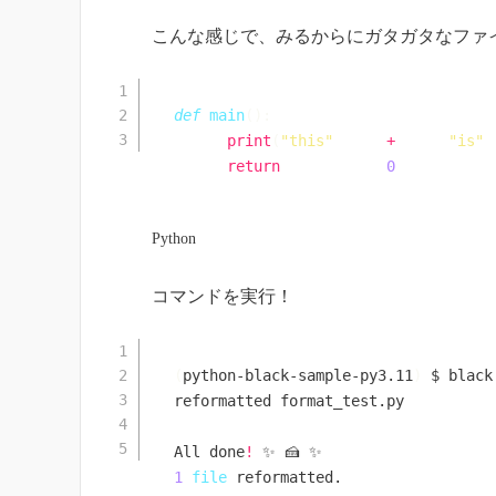
こんな感じで、みるからにガタガタなファ
def
main
(
)
:
print
(
"this"
+
"is"
return
0
Python
コマンドを実行！
(
python-black-sample-py3.11
)
 $ black
reformatted format_test.py

All done
!
1
file
 reformatted.