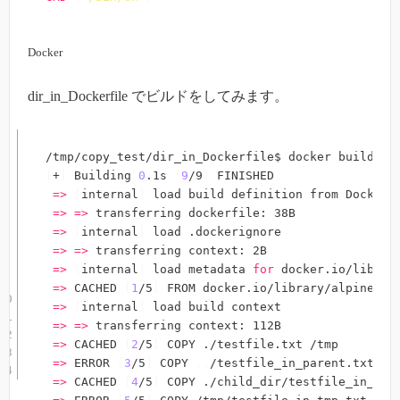
Docker
dir_in_Dockerfile でビルドをしてみます。
/tmp/copy_test/dir_in_Dockerfile$ docker build 
.
[
+
]
 Building 
0
.1s 
(
9
/9
)
 FINISHED

=
>
[
internal
]
 load build definition from Dockerfi
=
>
=
>
 transferring dockerfile: 38B

=
>
[
internal
]
 load .dockerignore

=
>
=
>
 transferring context: 2B

=
>
[
internal
]
 load metadata 
for
 docker.io/library
=
>
 CACHED 
[
1
/5
]
 FROM docker.io/library/alpine:lat
=
>
[
internal
]
 load build context

=
>
=
>
 transferring context: 112B

=
>
 CACHED 
[
2
/5
]
 COPY ./testfile.txt /tmp

=
>
 ERROR 
[
3
/5
]
 COPY 
..
/testfile_in_parent.txt /tm
=
>
 CACHED 
[
4
/5
]
 COPY ./child_dir/testfile_in_chil