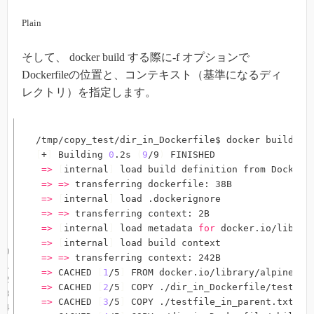
Plain
そして、 docker build する際に-f オプションで
Dockerfileの位置と、コンテキスト（基準になるディ
レクトリ）を指定します。
/tmp/copy_test/dir_in_Dockerfile$ docker build -f
[
+
]
 Building 
0
.2s 
(
9
/9
)
 FINISHED

=
>
[
internal
]
 load build definition from Dockerfi
=
>
=
>
 transferring dockerfile: 38B

=
>
[
internal
]
 load .dockerignore  

=
>
=
>
 transferring context: 2B    

=
>
[
internal
]
 load metadata 
for
 docker.io/library
=
>
[
internal
]
 load build context                 
=
>
=
>
 transferring context: 242B                 
=
>
 CACHED 
[
1
/5
]
 FROM docker.io/library/alpine:lat
=
>
 CACHED 
[
2
/5
]
 COPY ./dir_in_Dockerfile/testfile
=
>
 CACHED 
[
3
/5
]
 COPY ./testfile_in_parent.txt /tm