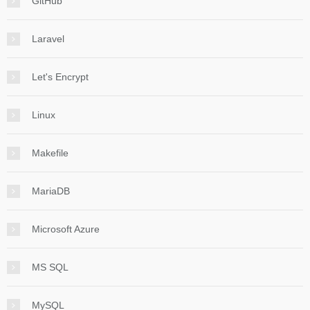
GitHub
Laravel
Let's Encrypt
Linux
Makefile
MariaDB
Microsoft Azure
MS SQL
MySQL