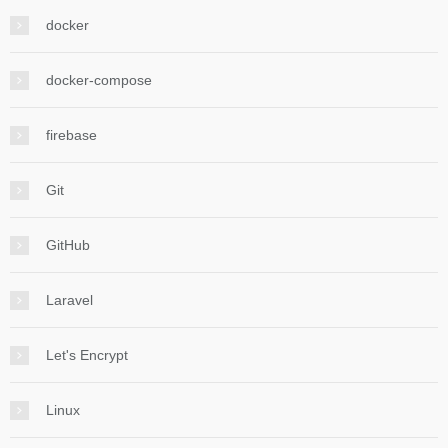
docker
docker-compose
firebase
Git
GitHub
Laravel
Let's Encrypt
Linux