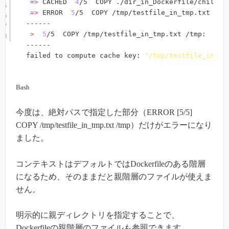
=
>
 CACHED 
[
4
/5
]
 COPY ./dir_in_Dockerfile/child_di
=
>
 ERROR 
[
5
/5
]
 COPY /tmp/testfile_in_tmp.txt /tmp
------

>
[
5
/5
]
 COPY /tmp/testfile_in_tmp.txt /tmp:

------

failed to compute cache key: 
"/tmp/testfile_in_tm
Bash
今度は、絶対パスで指定した部分（ERROR [5/5]
COPY /tmp/testfile_in_tmp.txt /tmp）だけがエラーになり
ました。
コンテキストはデフォルトではDockerfileのある階層
になるため、そのままだと親階層のファイルが使えま
せん。
明示的に親ディレクトリを指定することで、
Dockerfileの親階層のファイルも参照できます。