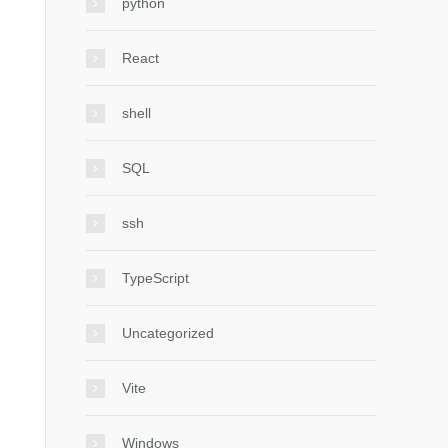
python
React
shell
SQL
ssh
TypeScript
Uncategorized
Vite
Windows