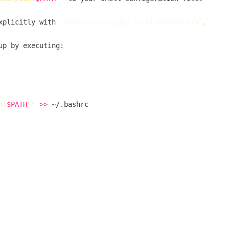
xplicitly with 
`
/home/y-uchiida/.local/bin/poetry
`
.
up by executing:

n:
$PATH
"'
>>
 ~/.bashrc
