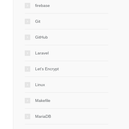
firebase
Git
GitHub
Laravel
Let's Encrypt
Linux
Makefile
MariaDB