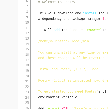
# Welcome to Poetry!
This will download and 
install
 the l
a dependency and package manager 
for
It will 
add
 the 
`
poetry
`
command
 to 
/home/y-uchiida/.local/bin

You can uninstall at any time by exe
and these changes will be reverted.

Installing Poetry (1.2.2): Done

Poetry (1.2.2) is installed now. Grea
To get started you need Poetry'
s bin
environment variable.

Add 
`
export
PATH
=
"/home/y-uchiida/.l