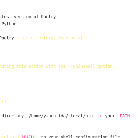
atest version of Poetry,

 Python.

Poetry
's bin directory, located at:

cuting this script with the --uninstall option,

t!

 directory 
(
/home/y-uchiida/.local/bin
)
in
 your 
`
PATH
`
ocal/bin:
$PATH
"
`
 to your shell configuration file.
