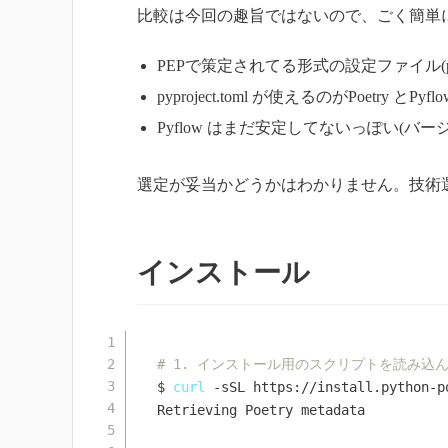
比較は今回の趣旨ではないので、ごく簡単
PEPで策定されてる形式の設定ファイル(pyp
pyproject.toml が使えるのがPoetry とPyflo
Pyflow はまだ安定してないっぽい(バー
選定が妥当かどうかはわかりません。技術
インストール
# 1. インストール用のスクリプトを読み込
$ 
curl
 -sSL https://install.python-p
Retrieving Poetry metadata
