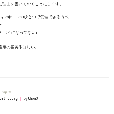
に理由を書いておくことにします。
roject.toml)ひとつで管理できる方式
w
ジョン1になってない)
選定の審美眼ほしい。
んで実行
oetry.org 
|
 python3 -
