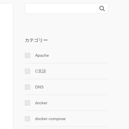

カテゴリー
Apache
C言語
DNS
docker
docker-compose