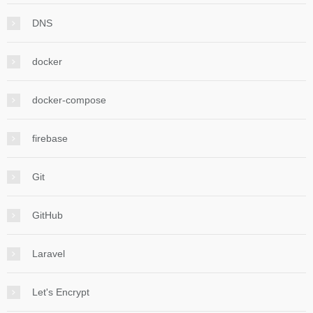
DNS
docker
docker-compose
firebase
Git
GitHub
Laravel
Let's Encrypt