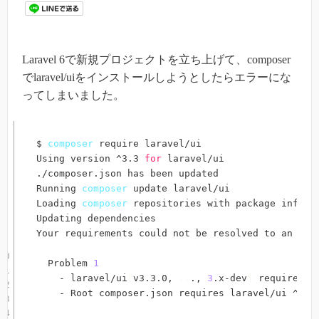
Laravel 6で新規プロジェクトを立ち上げて、composer
でlaravel/uiをインストールしようとしたらエラーにな
ってしまいました。
$ 
composer
 require laravel/ui

Using version ^3.3 
for
 laravel/ui

./composer.json has been updated

Running 
composer
 update laravel/ui

Loading 
composer
 repositories with package informa
Updating dependencies

Your requirements could not be resolved to an ins
  Problem 
1
    - laravel/ui
[
v3.3.0, 
..
., 
3
.x-dev
]
 require il
    - Root composer.json requires laravel/ui ^3.3