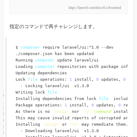
https://laravel.com/docs/6.x/frontend
指定のコマンドで再チャレンジします。
$ 
composer
 require laravel/ui:^1.0 --dev

./composer.json has been updated

Running 
composer
 update laravel/ui

Loading 
composer
 repositories with package informa
Updating dependencies

Lock 
file
 operations: 
1
 install, 
0
 updates, 
0
 remo
  - Locking laravel/ui 
(
v1.3.0
)
Writing lock 
file
Installing dependencies from lock 
file
(
including
Package operations: 
1
 install, 
0
 updates, 
0
 remova
As there is no 
'unzip'
 nor 
'7z'
command
 installed
This may cause invalid reports of corrupted archi
Installing 
'unzip'
 or 
'7z'
 may remediate them.

  - Downloading laravel/ui 
(
v1.3.0
)