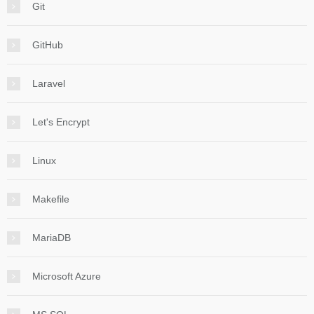
Git
GitHub
Laravel
Let's Encrypt
Linux
Makefile
MariaDB
Microsoft Azure