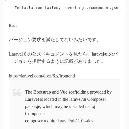
Installation failed, reverting ./composer.json an
Bash
バージョン要求を満たしてないみたいです。
Laravel 6 の公式ドキュメントを見たら、laravel/uiのバ
ージョンを指定するように記載がありました。
https://laravel.com/docs/6.x/frontend
The Bootstrap and Vue scaffolding provided by
Laravel is located in the laravel/ui Composer
package, which may be installed using
Composer:
composer require laravel/ui:^1.0 –dev