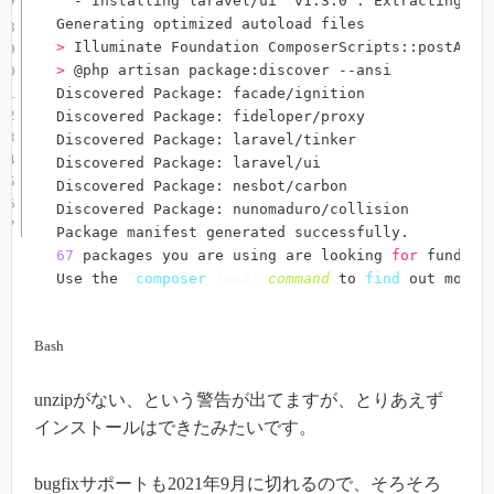
  - Installing laravel/ui 
(
v1.3.0
)
: Extracting arc
>
 Illuminate
\
Foundation
\
>
 @php artisan package:discover --ansi

Discovered Package: facade/ignition

Discovered Package: fideloper/proxy

Discovered Package: laravel/tinker

Discovered Package: laravel/ui

Discovered Package: nesbot/carbon

Discovered Package: nunomaduro/collision

67
 packages you are using are looking 
for
 funding.
Use the 
`
composer
 fund
`
command
 to 
find
 out more
!
Bash
unzipがない、という警告が出てますが、とりあえず
インストールはできたみたいです。
bugfixサポートも2021年9月に切れるので、そろそろ