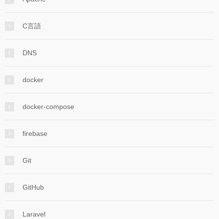
C言語
DNS
docker
docker-compose
firebase
Git
GitHub
Laravel