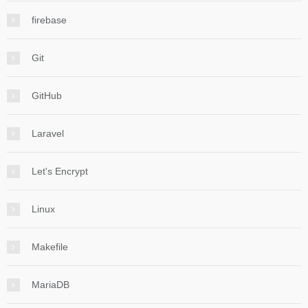
firebase
Git
GitHub
Laravel
Let's Encrypt
Linux
Makefile
MariaDB