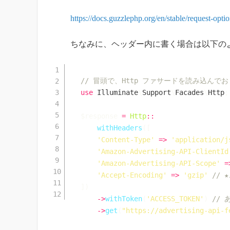
https://docs.guzzlephp.org/en/stable/request-opt
ちなみに、ヘッダー内に書く場合は以下の
// 冒頭で、Http ファサードを読み込んでお
use
Illuminate
\
Support
\
Facades
\
Http
;
$response
=
Http
::
withHeaders
(
[
'Content-Type'
=>
'application/j
'Amazon-Advertising-API-ClientId
'Amazon-Advertising-API-Scope'
=
'Accept-Encoding'
=>
'gzip'
// 
]
)
->
withToken
(
'ACCESS_TOKEN'
)
// 
->
get
(
"https://advertising-api-f