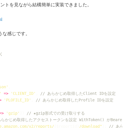
のドキュメントを見ながら結構簡単に実装できました。
ml
うな感じです。
く
son'
,
'
=>
'CLIENT_ID'
,
// あらかじめ取得したClient IDを設定
>
'PLOFILE_ID'
,
// あらかじめ取得したProfile IDを設定
=>
'gzip'
]
)
// ★gzip形式での受け取りする
あらかじめ取得したアクセストークンを設定 WithToken() がBeare
e.amazon.com/v2/reports/
{
$reportId
}
/download"
)
;
// あら