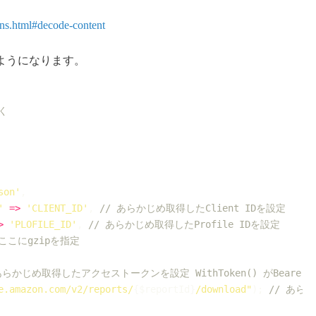
ions.html#decode-content
ようになります。
く
son'
,
'
=>
'CLIENT_ID'
,
// あらかじめ取得したClient IDを設定
>
'PLOFILE_ID'
,
// あらかじめ取得したProfile IDを設定
★ここにgzipを指定
あらかじめ取得したアクセストークンを設定 WithToken() がBeare
e.amazon.com/v2/reports/
{
$reportId
}
/download"
)
;
// あら