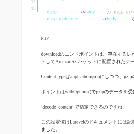
dump
(
$response
->
body
(
)
)
;
// gzip
dump
(
gzdecode
(
$response
->
body
(
)
)
)
;
 
PHP
downloadのエンドポイントは、存在す
トしてAmazonS3 バケットに配置された
Content-typeはapplication/jso
ポイントはwithOptions()でgzipの
‘decode_content’ で指定できるのですね。
この設定値はLaravelのドキュメントには
ました。