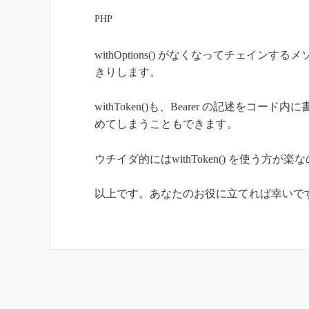
PHP
withOptions() がなくなってチェ
きりします。
withToken()も、Bearer の記述をコード
めてしまうこともできます。
ウチイダ的にはwithToken() を使う方
以上です。あなたのお役に立てれば幸いで