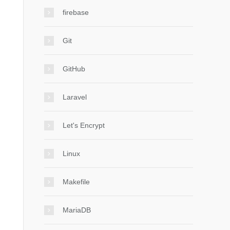
firebase
Git
GitHub
Laravel
Let's Encrypt
Linux
Makefile
MariaDB