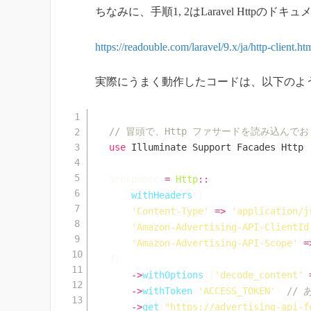
ちなみに、手順1, 2はLaravel Http
https://readouble.com/laravel/9.x/ja/http-client.ht
実際にうまく動作したコードは、以下のよ
// 冒頭で、Http ファサードを読み込んでお
use
Illuminate
\
Support
\
Facades
\
Http
;
$response
=
Http
::
withHeaders
(
[
'Content-Type'
=>
'application/j
'Amazon-Advertising-API-ClientId
'Amazon-Advertising-API-Scope'
=
]
)
->
withOptions
(
[
'decode_content'
->
withToken
(
'ACCESS_TOKEN'
)
// 
->
get
(
"https://advertising-api-f