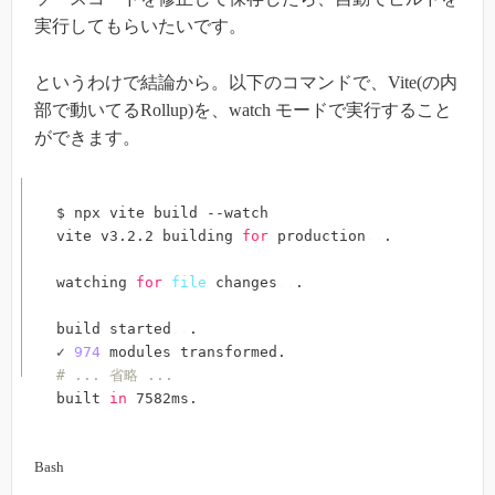
実行してもらいたいです。
というわけで結論から。以下のコマンドで、Vite(の内
部で動いてるRollup)を、watch モードで実行すること
ができます。
$ npx vite build --watch

vite v3.2.2 building 
for
 production
..
.

watching 
for
file
 changes
..
.

build started
..
.

✓ 
974
# ... 省略 ...
built 
in
Bash