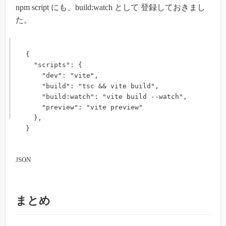
npm script にも、build:watch として 登録しておきまし
た。
{

  "scripts": {

    "dev": "vite",

    "build": "tsc && vite build",

    "build:watch": "vite build --watch",

    "preview": "vite preview"

  },

}
JSON
まとめ