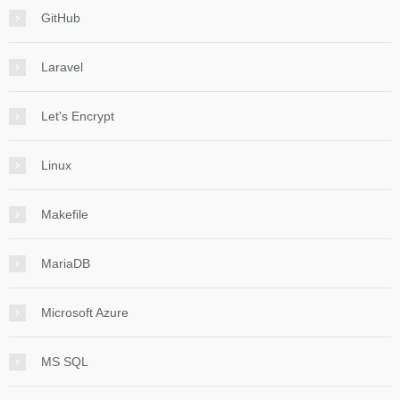
GitHub
Laravel
Let's Encrypt
Linux
Makefile
MariaDB
Microsoft Azure
MS SQL