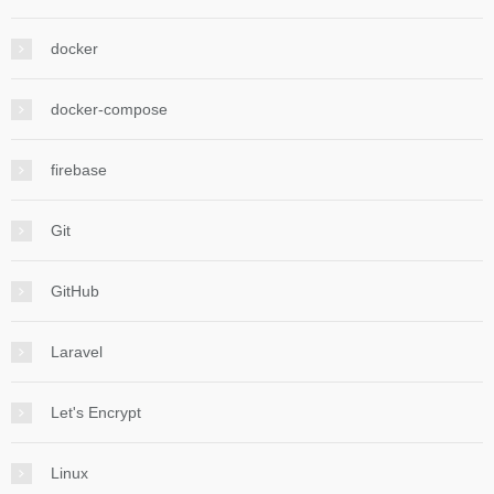
docker
docker-compose
firebase
Git
GitHub
Laravel
Let's Encrypt
Linux