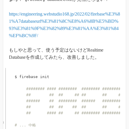
https://engineering.webstudio168.jp/2022/02/firebase%E3%8
1%A7databaseurl%E3%81%8C%E8%A6%8B%E5%BD%
93%E3%81%9F%E3%82%89%E3%81%AA%E3%81%84
%EF%BC%9F/
もしやと思って、使う予定はないけどRealtime
Databaseを作成してみたら、改善しました。
$ firebase init

######## #### ########  ######## ########   
##        ##  ##     ## ##       ##     ##  
######    ##  ########  ######   ########  #
##        ##  ##    ##  ##       ##     ## #
##       #### ##     ## ######## ########  #
# ... 中略