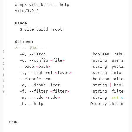
$ npx vite build --help

vite/3.2.2

Usage:

  $ vite build 
[
root
]
# ... 省略 ...
  -w, --watch                   
[
boolean
]
 rebuild
  -c, --config 
<
file
>
[
string
]
 use spec
  --base 
<
path
>
[
string
]
 public b
  -l, --logLevel 
<
level
>
[
string
]
 info 
|
 w
  --clearScreen                 
[
boolean
]
 allow/d
  -d, --debug 
[
feat
]
[
string 
|
 boolean
  -f, --filter 
<
filter
>
[
string
]
 filter de
  -m, --mode 
<
mode
>
[
string
]
set
env
 
  -h, --help                    Display this mess
Bash