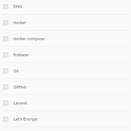
DNS
docker
docker-compose
firebase
Git
GitHub
Laravel
Let's Encrypt