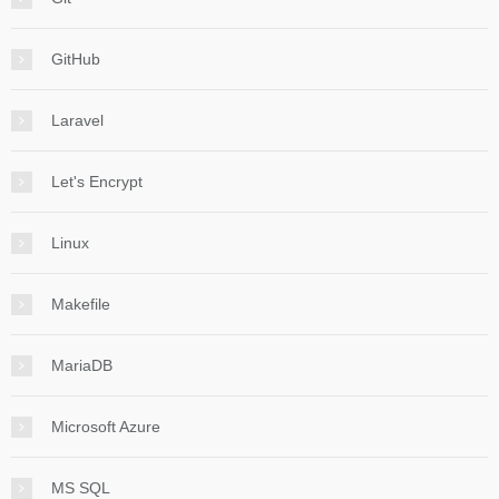
GitHub
Laravel
Let's Encrypt
Linux
Makefile
MariaDB
Microsoft Azure
MS SQL