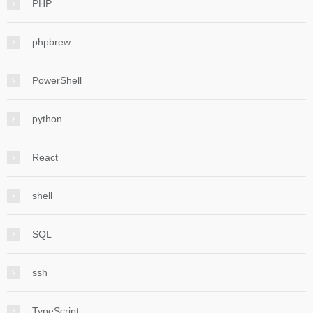
PHP
phpbrew
PowerShell
python
React
shell
SQL
ssh
TypeScript