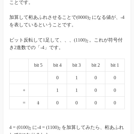
ことです。
加算して桁あふれさせることで(0000)
になる値が、-4
2
を表しているということです。
ビット反転して1足して、、、(1100)
。これが符号付
2
き2進数での「-4」です。
bit 5
bit 4
bit 3
bit 2
bit 1
0
1
0
0
+
1
1
0
0
=
1
0
0
0
0
4 = (0100)
に-4 = (1100)
を加算してみたら、桁あふれ
2
2