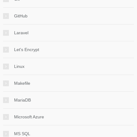
GitHub
Laravel
Let's Encrypt
Linux
Makefile
MariaDB
Microsoft Azure
MS SQL