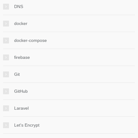
DNS
docker
docker-compose
firebase
Git
GitHub
Laravel
Let's Encrypt